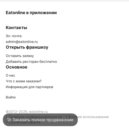
Eatonline в приложении
О
Контакты
О
Эл. почта:
admin@eatonline.ru
Открыть франшизу
Оставить заявку
Добавить ресторан бесплатно
Основное
Войти
О нас
Что с моим заказом?
Информация для партнеров
Город
Армавир
Войти
Написать в техподдержку
©2012-2026, eatonline.ru
• Политика конфиденциальности
• Условия использования
🚀 Заказать полное продвижение
• Публичная оферта