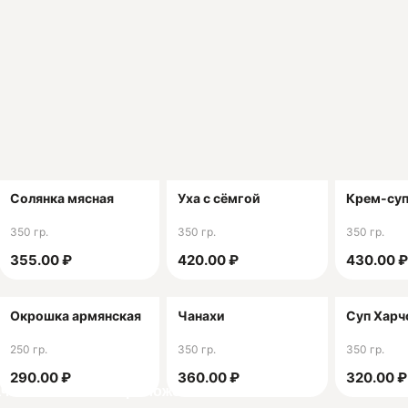
а еще и с бесплатной доставкой!
з любой ситуации! Приятного аппетита!
ия:
ович
030
Солянка мясная
Уха с сёмгой
Крем-суп
350 гр.
350 гр.
350 гр.
355.00 ₽
420.00 ₽
430.00 ₽
Окрошка армянская
Чанахи
Суп Харч
250 гр.
350 гр.
350 гр.
290.00 ₽
360.00 ₽
320.00 ₽
ачай мобильное приложение!