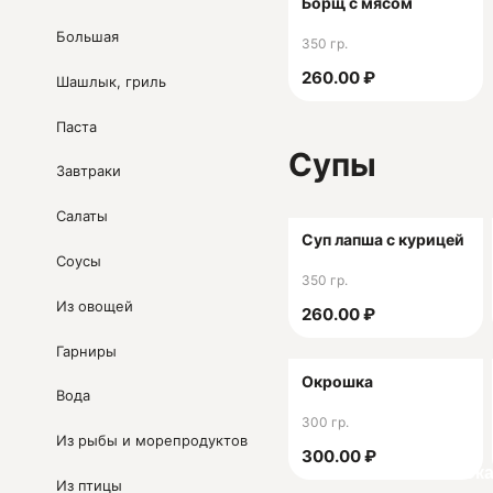
Борщ с мясом
это так сытно и вкусно, 
«Беладжо» - это выход и
Большая
350 гр.
260.00 ₽
Шашлык, гриль
Паста
Юридическая информац
Супы
ИП Саргсян Акоб Артуш
Завтраки
ОГРНИП 308230426300
Салаты
ИНН 230406769962
Суп лапша с курицей
Соусы
350 гр.
Из овощей
260.00 ₽
Гарниры
Окрошка
Вода
300 гр.
Из рыбы и морепродуктов
300.00 ₽
Ск
Из птицы