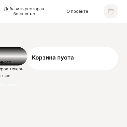
Добавить ресторан
О проекте
бесплатно
Корзина пуста
чного
еров теперь
аться
нформация
верены – у
 Сделайте
ой домашней
ается веселый
ал Тун», ведь