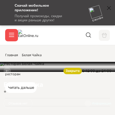
Скачай мобильное
номер
приложение!
SMS-
Получай промокоды, скидки
сообщение
Eatonline
и акции раньше других!
с
Акции
кодом
подтверждения
О сервисе
Главная
Белая Чайка
С 12:00 до 24:00
Закрыто
Откры
ресторан
Вход / регистрация
Ресторан
Белая Чайка
Читать дальше
Нет оценок
Отзывов нет
Информация