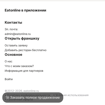
Eatonline в приложении
О
Контакты
О
Эл. почта:
admin@eatonline.ru
Открыть франшизу
Оставить заявку
Добавить ресторан бесплатно
Основное
Войти
О нас
Что с моим заказом?
Информация для партнеров
Город
Армавир
Войти
Написать в техподдержку
©2012-2026, eatonline.ru
• Политика конфиденциальности
• Условия использования
🚀 Заказать полное продвижение
• Публичная оферта