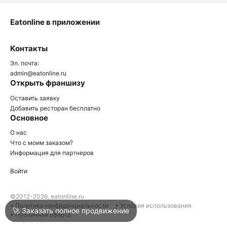
Eatonline в приложении
О
Контакты
О
Эл. почта:
admin@eatonline.ru
Открыть франшизу
Оставить заявку
Добавить ресторан бесплатно
Основное
Войти
О нас
Что с моим заказом?
Информация для партнеров
Город
Армавир
Войти
Написать в техподдержку
©2012-2026, eatonline.ru
• Политика конфиденциальности
• Условия использования
🚀 Заказать полное продвижение
• Публичная оферта