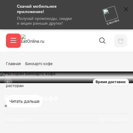
Скачай мобильное
номер
приложение!
SMS-
Получай промокоды, скидки
сообщение
Eatonline
и акции раньше других!
с
Акции
кодом
подтверждения
О сервисе
Главная
Бинхартс кофе
Время доставки:
Откры
ресторан
Вход / регистрация
Ресторан
Бинхартс кофе
Читать дальше
Нет оценок
Отзывов нет
Информация