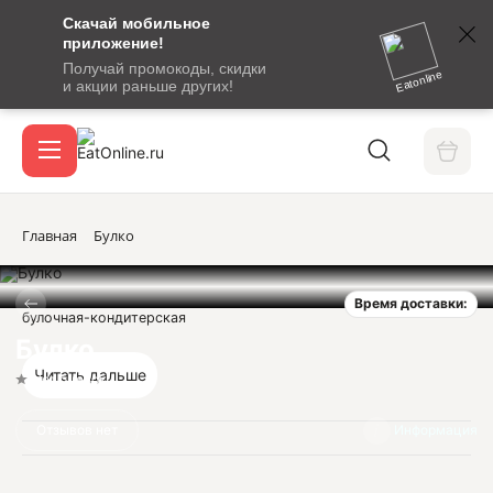
Скачай мобильное
номер
приложение!
SMS-
Получай промокоды, скидки
сообщение
Eatonline
и акции раньше других!
с
Акции
кодом
подтверждения
О сервисе
Главная
Булко
Время доставки:
Откры
булочная-кондитерская
Вход / регистрация
Булко
Читать дальше
Нет оценок
Отзывов нет
Информация