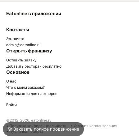
Eatonline в приложении
О
Контакты
О
Эл. почта:
admin@eatonline.ru
Открыть франшизу
Оставить заявку
Добавить ресторан бесплатно
Основное
Войти
О нас
Что с моим заказом?
Информация для партнеров
Город
Армавир
Войти
Написать в техподдержку
©2012-2026, eatonline.ru
• Политика конфиденциальности
• Условия использования
🚀 Заказать полное продвижение
• Публичная оферта