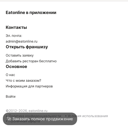
Eatonline в приложении
О
Контакты
О
Эл. почта:
admin@eatonline.ru
Открыть франшизу
Оставить заявку
Добавить ресторан бесплатно
Основное
Войти
О нас
Что с моим заказом?
Информация для партнеров
Город
Армавир
Войти
Написать в техподдержку
©2012-2026, eatonline.ru
• Политика конфиденциальности
• Условия использования
🚀 Заказать полное продвижение
• Публичная оферта