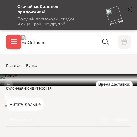
Скачай мобильное
номер
приложение!
SMS-
Получай промокоды, скидки
сообщение
Eatonline
и акции раньше других!
с
Акции
кодом
подтверждения
О сервисе
Главная
Булко
Время доставки:
Откры
булочная-кондитерская
Вход / регистрация
Булко
Читать дальше
Нет оценок
Отзывов нет
Информация