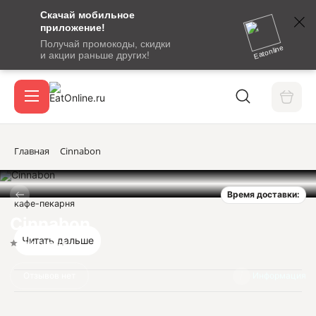
Скачай мобильное
номер
приложение!
SMS-
Получай промокоды, скидки
сообщение
Eatonline
и акции раньше других!
с
Акции
кодом
подтверждения
О сервисе
Главная
Cinnabon
Время доставки:
Откры
кафе-пекарня
Вход / регистрация
Cinnabon
Читать дальше
Нет оценок
Отзывов нет
Информация