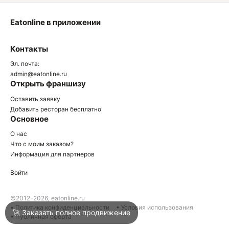
Eatonline в приложении
О
Контакты
О
Эл. почта:
admin@eatonline.ru
Открыть франшизу
Оставить заявку
Добавить ресторан бесплатно
Основное
Войти
О нас
Что с моим заказом?
Информация для партнеров
Город
Армавир
Войти
Написать в техподдержку
©2012-2026, eatonline.ru
• Политика конфиденциальности
• Условия использования
🚀 Заказать полное продвижение
• Публичная оферта