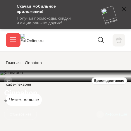
Скачай мобильное
номер
приложение!
SMS-
Получай промокоды, скидки
сообщение
Eatonline
и акции раньше других!
с
Акции
кодом
подтверждения
О сервисе
Главная
Cinnabon
Время доставки:
Откры
кафе-пекарня
Вход / регистрация
Cinnabon
Читать дальше
Нет оценок
Отзывов нет
Информация