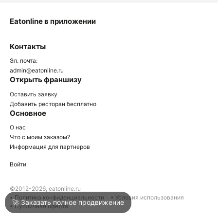
Eatonline в приложении
О
Контакты
О
Эл. почта:
admin@eatonline.ru
Открыть франшизу
Оставить заявку
Добавить ресторан бесплатно
Основное
Войти
О нас
Что с моим заказом?
Информация для партнеров
Город
Армавир
Войти
Написать в техподдержку
©2012-2026, eatonline.ru
• Политика конфиденциальности
• Условия использования
🚀 Заказать полное продвижение
• Публичная оферта