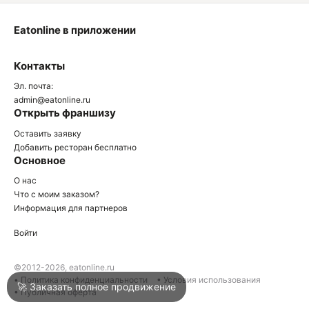
Eatonline в приложении
О
Контакты
О
Эл. почта:
admin@eatonline.ru
Открыть франшизу
Оставить заявку
Добавить ресторан бесплатно
Основное
Войти
О нас
Что с моим заказом?
Информация для партнеров
Город
Армавир
Войти
Написать в техподдержку
©2012-2026, eatonline.ru
• Политика конфиденциальности
• Условия использования
🚀 Заказать полное продвижение
• Публичная оферта