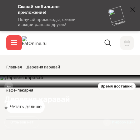
Скачай мобильное
номер
приложение!
SMS-
Получай промокоды, скидки
сообщение
Eatonline
и акции раньше других!
с
Акции
кодом
подтверждения
О сервисе
Главная
Деревня каравай
Время доставки:
Откры
кафе-пекарня
Вход / регистрация
Деревня каравай
Читать дальше
Нет оценок
Отзывов нет
Информация