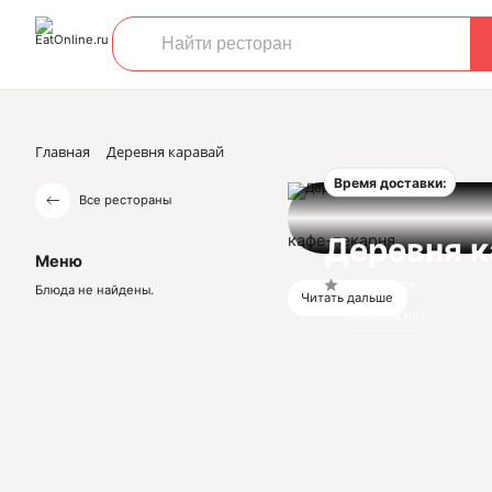
Главная
Деревня каравай
Время доставки:
Все рестораны
кафе-пекарня
Деревня к
Меню
Нет оценок
Блюда не найдены.
Читать дальше
Отзывов нет