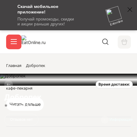
Скачай мобильное
номер
приложение!
SMS-
Получай промокоды, скидки
сообщение
Eatonline
и акции раньше других!
с
Акции
кодом
подтверждения
О сервисе
Главная
Добропек
Время доставки:
Откры
кафе-пекарня
Вход / регистрация
Добропек
Читать дальше
Нет оценок
Отзывов нет
Информация