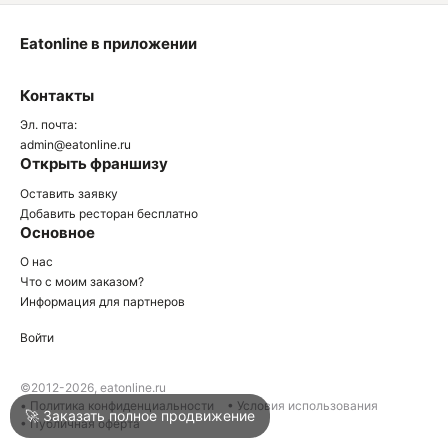
Eatonline в приложении
О
Контакты
О
Эл. почта:
admin@eatonline.ru
Открыть франшизу
Оставить заявку
Добавить ресторан бесплатно
Основное
Войти
О нас
Что с моим заказом?
Информация для партнеров
Город
Армавир
Войти
Написать в техподдержку
©2012-2026, eatonline.ru
• Политика конфиденциальности
• Условия использования
🚀 Заказать полное продвижение
• Публичная оферта