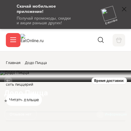
Скачай мобильное
номер
приложение!
SMS-
Получай промокоды, скидки
сообщение
Eatonline
и акции раньше других!
с
Акции
кодом
подтверждения
О сервисе
Главная
Додо Пицца
Время доставки:
Откры
сеть пиццерий
Вход / регистрация
Додо Пицца
Читать дальше
Нет оценок
Отзывов нет
Информация