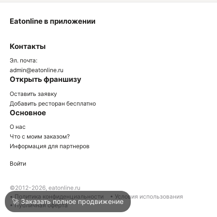
Eatonline в приложении
О
Контакты
О
Эл. почта:
admin@eatonline.ru
Открыть франшизу
Оставить заявку
Добавить ресторан бесплатно
Основное
Войти
О нас
Что с моим заказом?
Информация для партнеров
Город
Армавир
Войти
Написать в техподдержку
©2012-2026, eatonline.ru
• Политика конфиденциальности
• Условия использования
🚀 Заказать полное продвижение
• Публичная оферта