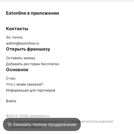
Eatonline в приложении
О
Контакты
О
Эл. почта:
admin@eatonline.ru
Открыть франшизу
Оставить заявку
Добавить ресторан бесплатно
Основное
Войти
О нас
Что с моим заказом?
Информация для партнеров
Город
Армавир
Войти
Написать в техподдержку
©2012-2026, eatonline.ru
• Политика конфиденциальности
• Условия использования
🚀 Заказать полное продвижение
• Публичная оферта