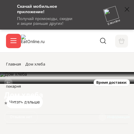
Скачай мобильное
номер
приложение!
SMS-
Получай промокоды, скидки
сообщение
Eatonline
и акции раньше других!
с
Акции
кодом
подтверждения
О сервисе
Главная
Дом хлеба
Время доставки:
Откры
пекарня
Вход / регистрация
Дом хлеба
Читать дальше
Нет оценок
Отзывов нет
Информация