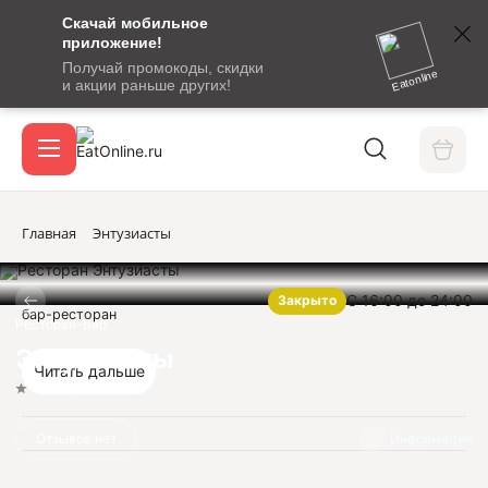
Скачай мобильное
номер
приложение!
SMS-
Получай промокоды, скидки
сообщение
Eatonline
и акции раньше других!
с
Акции
кодом
подтверждения
О сервисе
Главная
Энтузиасты
С 16:00 до 24:00
Закрыто
Откры
бар-ресторан
Вход / регистрация
Ресторан-Бар
Энтузиасты
Читать дальше
Нет оценок
Отзывов нет
Информация