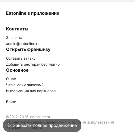
Eatonline в приложении
О
Контакты
О
Эл. почта:
admin@eatonline.ru
Открыть франшизу
Оставить заявку
Добавить ресторан бесплатно
Основное
Войти
О нас
Что с моим заказом?
Информация для партнеров
Город
Армавир
Войти
Написать в техподдержку
©2012-2026, eatonline.ru
• Политика конфиденциальности
• Условия использования
🚀 Заказать полное продвижение
• Публичная оферта