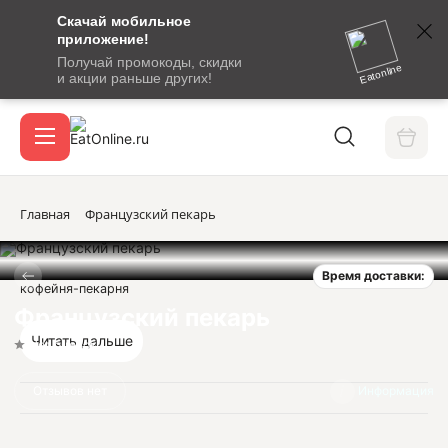
Скачай мобильное
номер
приложение!
SMS-
Получай промокоды, скидки
сообщение
Eatonline
и акции раньше других!
с
Акции
кодом
подтверждения
О сервисе
Главная
Французский пекарь
Время доставки:
Откры
кофейня-пекарня
Вход / регистрация
Французский пекарь
Читать дальше
Нет оценок
Отзывов нет
Информация