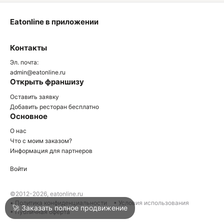
Eatonline в приложении
О
Контакты
О
Эл. почта:
admin@eatonline.ru
Открыть франшизу
Оставить заявку
Добавить ресторан бесплатно
Основное
Войти
О нас
Что с моим заказом?
Информация для партнеров
Город
Армавир
Войти
Написать в техподдержку
©2012-2026, eatonline.ru
• Политика конфиденциальности
• Условия использования
🚀 Заказать полное продвижение
• Публичная оферта