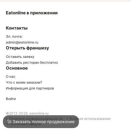
Eatonline в приложении
О
Контакты
О
Эл. почта:
admin@eatonline.ru
Открыть франшизу
Оставить заявку
Добавить ресторан бесплатно
Основное
Войти
О нас
Что с моим заказом?
Информация для партнеров
Город
Армавир
Войти
Написать в техподдержку
©2012-2026, eatonline.ru
• Политика конфиденциальности
• Условия использования
🚀 Заказать полное продвижение
• Публичная оферта