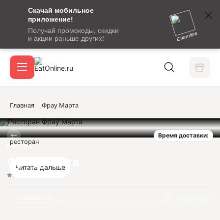
Скачай мобильное
номер
приложение!
SMS-
Получай промокоды, скидки
сообщение
Eatonline
и акции раньше других!
с
Акции
кодом
подтверждения
О сервисе
Главная
Фрау Марта
Время доставки:
Откры
ресторан
Вход / регистрация
Ресторан
Фрау Марта
Читать дальше
Нет оценок
Отзывов нет
Информация