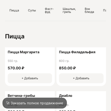
ИНН 232010162496
Фаст-
Шашлык,
Вок
Пицца
Супы
Паст
фуд
гриль
блюда
О
О
Пицца
Пицца Маргарита
Пицца Филадельфия
550 гр.
600 гр.
Войти
570.00 ₽
850.00 ₽
+ Добавить
+ Добавить
Город
Армавир
Ветчина-грибы
Диабло
Написать в техподдержку
🚀 Заказать полное продвижение
650 гр.
650 гр.