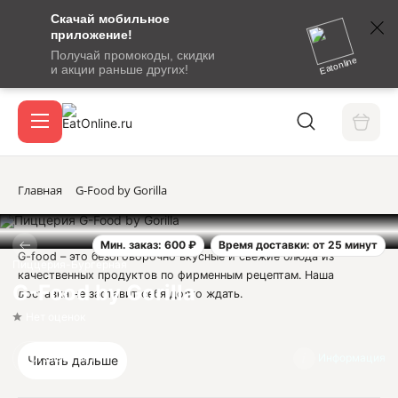
Скачай мобильное
номер
приложение!
SMS-
Получай промокоды, скидки
сообщение
Eatonline
и акции раньше других!
с
Акции
кодом
подтверждения
О сервисе
Главная
G-Food by Gorilla
Мин. заказ: 600 ₽
Время доставки: от 25 минут
Откры
G-food – это безоговорочно вкусные и свежие блюда из
Вход / регистрация
Пиццерия-Бургерная
качественных продуктов по фирменным рецептам. Наша
G-Food by Gorilla
доставка не заставит себя долго ждать.
Нет оценок
Юридическая информация:
Отзывов нет
Информация
Читать дальше
ИП Тищенко Олег Алексеевич
ОГРНИП 318237500137191