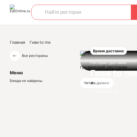
Главная
Гиви to me
Время доставки:
Все рестораны
Ресторан-Доставка
грузинский ресторан
Гиви to m
Меню
Блюда не найдены.
Нет оценок
Читать дальше
Отзывов нет