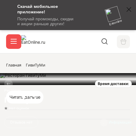
Скачай мобильное
номер
приложение!
SMS-
Получай промокоды, скидки
сообщение
Eatonline
и акции раньше других!
с
Акции
кодом
подтверждения
О сервисе
Главная
ГивиТуМи
Время доставки:
Откры
Вход / регистрация
Ресторан
Читать дальше
ГивиТуМи
Нет оценок
Отзывов нет
Информация