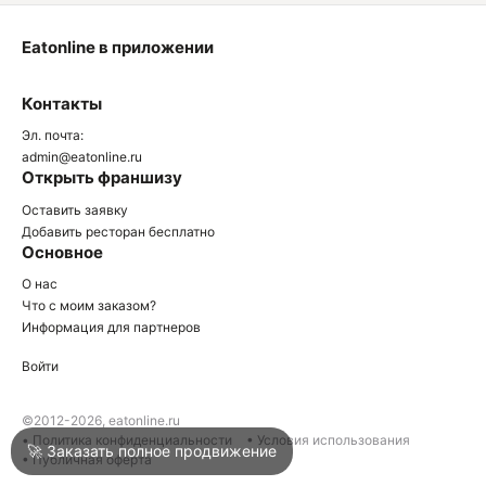
Eatonline в приложении
О
Контакты
О
Эл. почта:
admin@eatonline.ru
Открыть франшизу
Оставить заявку
Добавить ресторан бесплатно
Основное
Войти
О нас
Что с моим заказом?
Информация для партнеров
Город
Армавир
Войти
Написать в техподдержку
©2012-2026, eatonline.ru
• Политика конфиденциальности
• Условия использования
🚀 Заказать полное продвижение
• Публичная оферта