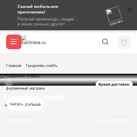
Скачай мобильное
номер
приложение!
SMS-
Получай промокоды, скидки
сообщение
Eatonline
и акции раньше других!
с
Акции
кодом
подтверждения
О сервисе
Главная
Гридневъ-хлебъ
Время доставки:
Откры
фирменный магазин
Вход / регистрация
Гридневъ-хлебъ
Читать дальше
Нет оценок
Отзывов нет
Информация