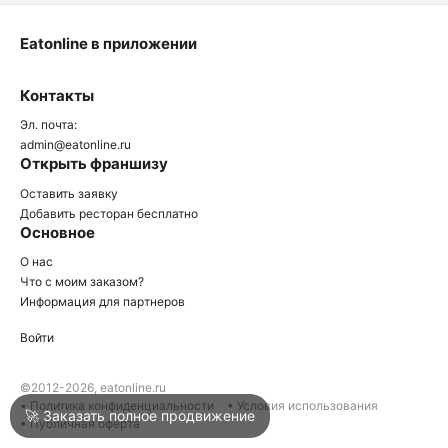
Eatonline в приложении
О
Контакты
О
Эл. почта:
admin@eatonline.ru
Открыть франшизу
Оставить заявку
Добавить ресторан бесплатно
Основное
Войти
О нас
Что с моим заказом?
Информация для партнеров
Город
Армавир
Войти
Написать в техподдержку
©2012-2026, eatonline.ru
• Политика конфиденциальности
• Условия использования
🚀 Заказать полное продвижение
• Публичная оферта