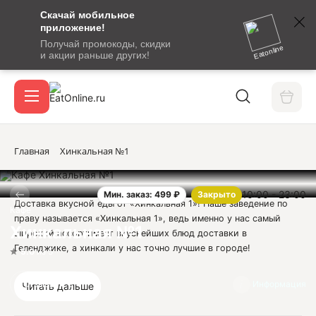
Скачай мобильное
номер
приложение!
SMS-
Получай промокоды, скидки
сообщение
Eatonline
и акции раньше других!
с
Акции
кодом
подтверждения
О сервисе
Главная
Хинкальная №1
10:00 - 23:00
Мин. заказ: 499 ₽
Закрыто
Откры
Доставка вкусной еды от «Хинкальная 1»! Наше заведение по
Вход / регистрация
Кафе
праву называется «Хинкальная 1», ведь именно у нас самый
Хинкальная №1
широкий ассортимент вкуснейших блюд доставки в
Геленджике, а хинкали у нас точно лучшие в городе!
5.0
из 5
В нашем меню с легкостью можно найти все, что необходимо
голодному жителю Геленджика: сочные мясные лакомства,
Отзывы
3
Информация
Читать дальше
нежные хинкали, свежие салаты и многое другое - проверьте
сами! Кроме того, меню кафе «Хинкальная 1» богато