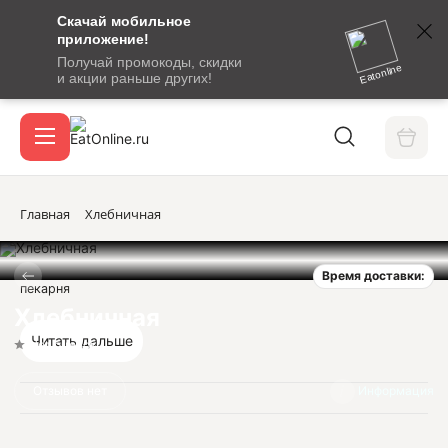
Скачай мобильное
номер
приложение!
SMS-
Получай промокоды, скидки
сообщение
Eatonline
и акции раньше других!
с
Акции
кодом
подтверждения
О сервисе
Главная
Хлебничная
Время доставки:
Откры
пекарня
Вход / регистрация
Хлебничная
Читать дальше
Нет оценок
Отзывов нет
Информация