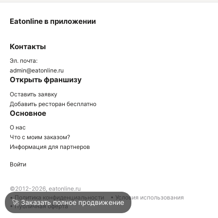
Eatonline в приложении
О
Контакты
О
Эл. почта:
admin@eatonline.ru
Открыть франшизу
Оставить заявку
Добавить ресторан бесплатно
Основное
Войти
О нас
Что с моим заказом?
Информация для партнеров
Город
Армавир
Войти
Написать в техподдержку
©2012-2026, eatonline.ru
• Политика конфиденциальности
• Условия использования
🚀 Заказать полное продвижение
• Публичная оферта