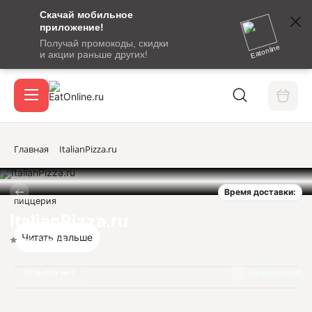
Скачай мобильное
номер
приложение!
SMS-
Получай промокоды, скидки
сообщение
Eatonline
и акции раньше других!
с
Акции
кодом
подтверждения
О сервисе
Главная
ItalianPizza.ru
Время доставки:
Откры
пиццерия
Вход / регистрация
ItalianPizza.ru
Читать дальше
Нет оценок
Отзывов нет
Информация