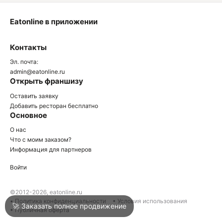
Eatonline в приложении
О
Контакты
О
Эл. почта:
admin@eatonline.ru
Открыть франшизу
Оставить заявку
Добавить ресторан бесплатно
Основное
Войти
О нас
Что с моим заказом?
Информация для партнеров
Город
Армавир
Войти
Написать в техподдержку
©2012-2026, eatonline.ru
• Политика конфиденциальности
• Условия использования
🚀 Заказать полное продвижение
• Публичная оферта