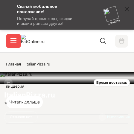
Скачай мобильное
номер
приложение!
SMS-
Получай промокоды, скидки
сообщение
Eatonline
и акции раньше других!
с
Акции
кодом
подтверждения
О сервисе
Главная
ItalianPizza.ru
Время доставки:
Откры
пиццерия
Вход / регистрация
ItalianPizza.ru
Читать дальше
Нет оценок
Отзывов нет
Информация