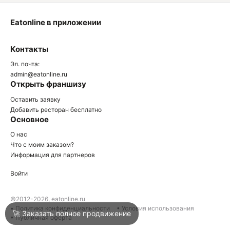
Eatonline в приложении
О
Контакты
О
Эл. почта:
admin@eatonline.ru
Открыть франшизу
Оставить заявку
Добавить ресторан бесплатно
Основное
Войти
О нас
Что с моим заказом?
Информация для партнеров
Город
Армавир
Войти
Написать в техподдержку
©2012-2026, eatonline.ru
• Политика конфиденциальности
• Условия использования
🚀 Заказать полное продвижение
• Публичная оферта