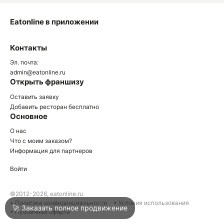
Eatonline в приложении
О
Контакты
О
Эл. почта:
admin@eatonline.ru
Открыть франшизу
Оставить заявку
Добавить ресторан бесплатно
Основное
Войти
О нас
Что с моим заказом?
Информация для партнеров
Город
Армавир
Войти
Написать в техподдержку
©2012-2026, eatonline.ru
• Политика конфиденциальности
• Условия использования
🚀 Заказать полное продвижение
• Публичная оферта