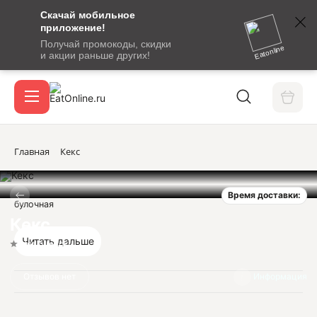
Скачай мобильное
номер
приложение!
SMS-
Получай промокоды, скидки
сообщение
Eatonline
и акции раньше других!
с
Акции
кодом
подтверждения
О сервисе
Главная
Кекс
Время доставки:
Откры
булочная
Вход / регистрация
Кекс
Читать дальше
Нет оценок
Отзывов нет
Информация