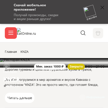
Скачай мобильное
номер
приложение!
SMS-
Получай промокоды, скидки
сообщение
Eatonline
и акции раньше других!
с
Акции
кодом
подтверждения
О сервисе
Главная
KNZA
8:00 - 21:00
Мин. заказ: 1000 ₽
Закрыто
Откры
Дорогие гурманы и ценители грузинской кухни в Туапсе,
Вход / регистрация
Ресторан
KNZA
Давайте погрузимся в мир ароматов и вкусов Кавказа с
рестораном "KNZA". Это не просто место, где готовят блюда,
5.0
из 5
это место, где рождаются настоящие гастрономические
произведения искусства.
Отзывы
3
Информация
Читать дальше
"KNZA" - это грузинская кухня, которая знает, как покорить ваш