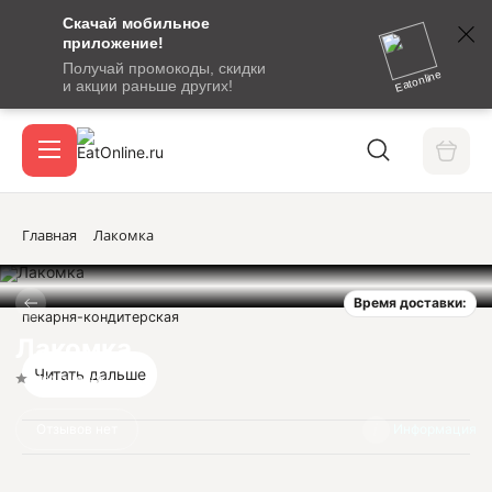
Скачай мобильное
номер
приложение!
SMS-
Получай промокоды, скидки
сообщение
Eatonline
и акции раньше других!
с
Акции
кодом
подтверждения
О сервисе
Главная
Лакомка
Время доставки:
Откры
пекарня-кондитерская
Вход / регистрация
Лакомка
Читать дальше
Нет оценок
Отзывов нет
Информация