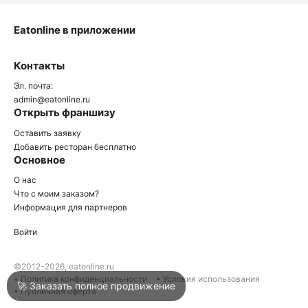
Eatonline в приложении
О
Контакты
О
Эл. почта:
admin@eatonline.ru
Открыть франшизу
Оставить заявку
Добавить ресторан бесплатно
Основное
Войти
О нас
Что с моим заказом?
Информация для партнеров
Город
Армавир
Войти
Написать в техподдержку
©2012-2026, eatonline.ru
• Политика конфиденциальности
• Условия использования
🚀 Заказать полное продвижение
• Публичная оферта