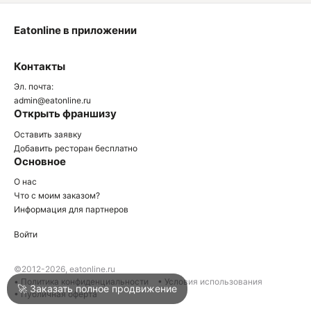
Eatonline в приложении
О
Контакты
О
Эл. почта:
admin@eatonline.ru
Открыть франшизу
Оставить заявку
Добавить ресторан бесплатно
Основное
Войти
О нас
Что с моим заказом?
Информация для партнеров
Город
Армавир
Войти
Написать в техподдержку
©2012-2026, eatonline.ru
• Политика конфиденциальности
• Условия использования
🚀 Заказать полное продвижение
• Публичная оферта