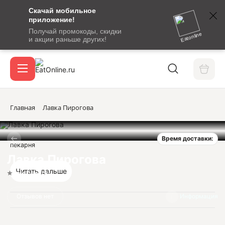
Скачай мобильное
номер
приложение!
SMS-
Получай промокоды, скидки
сообщение
Eatonline
и акции раньше других!
с
Акции
кодом
подтверждения
О сервисе
Главная
Лавка Пирогова
Время доставки:
Откры
пекарня
Вход / регистрация
Лавка Пирогова
Читать дальше
Нет оценок
Отзывов нет
Информация