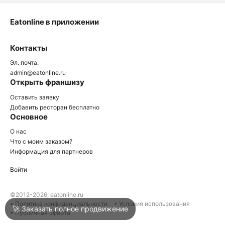
Eatonline в приложении
О
Контакты
О
Эл. почта:
admin@eatonline.ru
Открыть франшизу
Оставить заявку
Добавить ресторан бесплатно
Основное
Войти
О нас
Что с моим заказом?
Информация для партнеров
Город
Армавир
Войти
Написать в техподдержку
©2012-2026, eatonline.ru
• Политика конфиденциальности
• Условия использования
🚀 Заказать полное продвижение
• Публичная оферта