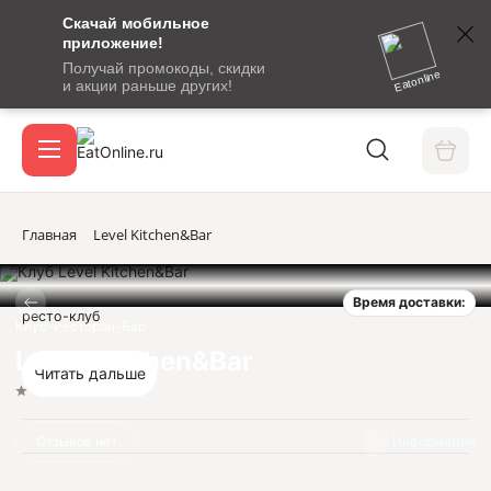
Скачай мобильное
номер
приложение!
SMS-
Получай промокоды, скидки
сообщение
Eatonline
и акции раньше других!
с
Акции
кодом
подтверждения
О сервисе
Главная
Level Kitchen&Bar
Время доставки:
Откры
ресто-клуб
Вход / регистрация
Клуб-Ресторан-Бар
Level Kitchen&Bar
Читать дальше
Нет оценок
Отзывов нет
Информация