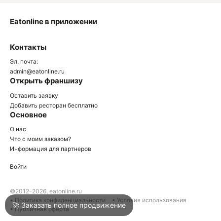
Eatonline в приложении
О
Контакты
О
Эл. почта:
admin@eatonline.ru
Открыть франшизу
Оставить заявку
Добавить ресторан бесплатно
Основное
Войти
О нас
Что с моим заказом?
Информация для партнеров
Город
Армавир
Войти
Написать в техподдержку
©2012-2026, eatonline.ru
• Политика конфиденциальности
• Условия использования
🚀 Заказать полное продвижение
• Публичная оферта