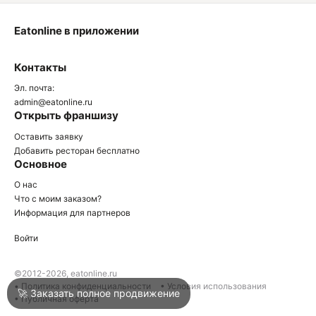
Eatonline в приложении
О
Контакты
О
Эл. почта:
admin@eatonline.ru
Открыть франшизу
Оставить заявку
Добавить ресторан бесплатно
Основное
Войти
О нас
Что с моим заказом?
Информация для партнеров
Город
Армавир
Войти
Написать в техподдержку
©2012-2026, eatonline.ru
• Политика конфиденциальности
• Условия использования
🚀 Заказать полное продвижение
• Публичная оферта