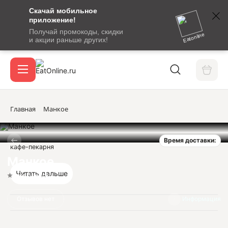
Скачай мобильное
номер
приложение!
SMS-
Получай промокоды, скидки
сообщение
Eatonline
и акции раньше других!
с
Акции
кодом
подтверждения
О сервисе
Главная
Манкое
Время доставки:
Откры
кафе-пекарня
Вход / регистрация
Манкое
Читать дальше
Нет оценок
Отзывов нет
Информация