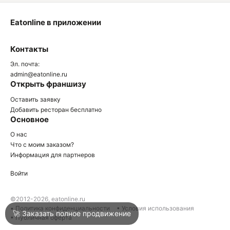
Eatonline в приложении
О
Контакты
О
Эл. почта:
admin@eatonline.ru
Открыть франшизу
Оставить заявку
Добавить ресторан бесплатно
Основное
Войти
О нас
Что с моим заказом?
Информация для партнеров
Город
Армавир
Войти
Написать в техподдержку
©2012-2026, eatonline.ru
• Политика конфиденциальности
• Условия использования
🚀 Заказать полное продвижение
• Публичная оферта