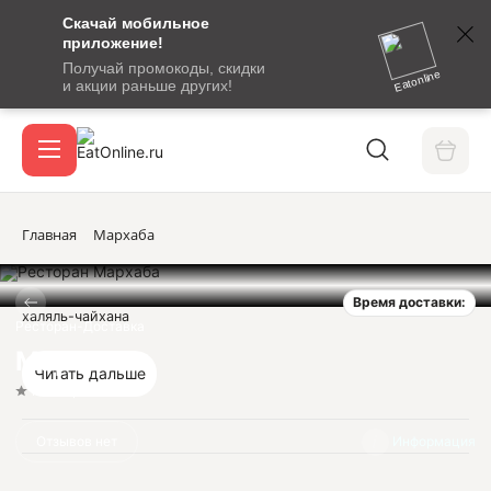
Скачай мобильное
номер
приложение!
SMS-
Получай промокоды, скидки
сообщение
Eatonline
и акции раньше других!
с
Акции
кодом
подтверждения
О сервисе
Главная
Мархаба
Время доставки:
Откры
халяль-чайхана
Вход / регистрация
Ресторан-Доставка
Мархаба
Читать дальше
Нет оценок
Отзывов нет
Информация