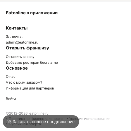
Eatonline в приложении
О
Контакты
О
Эл. почта:
admin@eatonline.ru
Открыть франшизу
Оставить заявку
Добавить ресторан бесплатно
Основное
Войти
О нас
Что с моим заказом?
Информация для партнеров
Город
Армавир
Войти
Написать в техподдержку
©2012-2026, eatonline.ru
• Политика конфиденциальности
• Условия использования
🚀 Заказать полное продвижение
• Публичная оферта