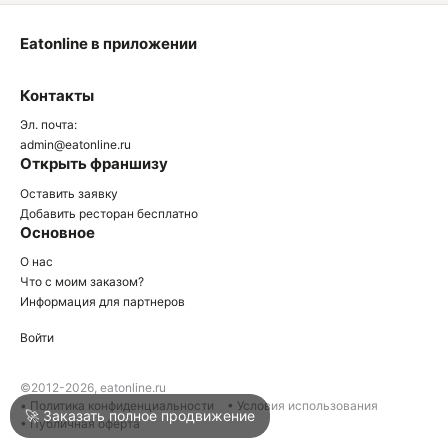
Eatonline в приложении
О
Контакты
О
Эл. почта:
admin@eatonline.ru
Открыть франшизу
Оставить заявку
Добавить ресторан бесплатно
Основное
Войти
О нас
Что с моим заказом?
Информация для партнеров
Город
Армавир
Войти
Написать в техподдержку
©2012-2026, eatonline.ru
• Политика конфиденциальности
• Условия использования
🚀 Заказать полное продвижение
• Публичная оферта