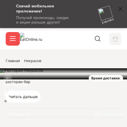
Скачай мобильное
номер
приложение!
SMS-
Получай промокоды, скидки
сообщение
Eatonline
и акции раньше других!
с
Акции
кодом
подтверждения
О сервисе
Главная
Некрасов
Время доставки:
Откры
ресторан-бар
Вход / регистрация
Ресторан-Бар
Некрасов
Читать дальше
Нет оценок
Отзывов нет
Информация