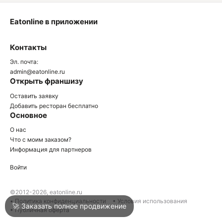
Eatonline в приложении
О
Контакты
О
Эл. почта:
admin@eatonline.ru
Открыть франшизу
Оставить заявку
Добавить ресторан бесплатно
Основное
Войти
О нас
Что с моим заказом?
Информация для партнеров
Город
Армавир
Войти
Написать в техподдержку
©2012-2026, eatonline.ru
• Политика конфиденциальности
• Условия использования
🚀 Заказать полное продвижение
• Публичная оферта