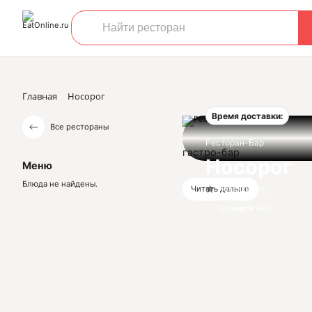
Главная
Носорог
Время доставки:
Все рестораны
Ресторан-Бар
гастро-бар
Носорог
Меню
Блюда не найдены.
Нет оценок
Читать дальше
Отзывов нет