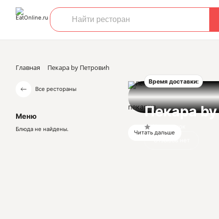
Главная
Пекара by Петровиh
Время доставки:
Все рестораны
пекарня
Пекара by
Меню
Нет оценок
Блюда не найдены.
Читать дальше
Отзывов нет