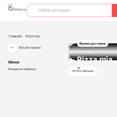
Главная
Pizza mia
Время доставки:
Все рестораны
ресторан быстрого пита
Pizza mia
Меню
Нет оценок
Блюда не найдены.
Читать дальше
Отзывов нет