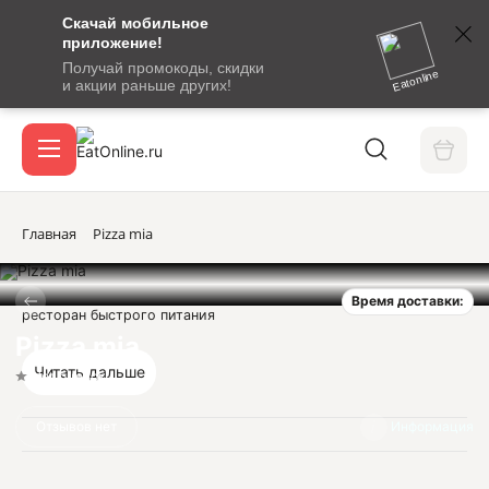
Скачай мобильное
номер
приложение!
SMS-
Получай промокоды, скидки
сообщение
Eatonline
и акции раньше других!
с
Акции
кодом
подтверждения
О сервисе
Главная
Pizza mia
Время доставки:
Откры
ресторан быстрого питания
Вход / регистрация
Pizza mia
Читать дальше
Нет оценок
Отзывов нет
Информация