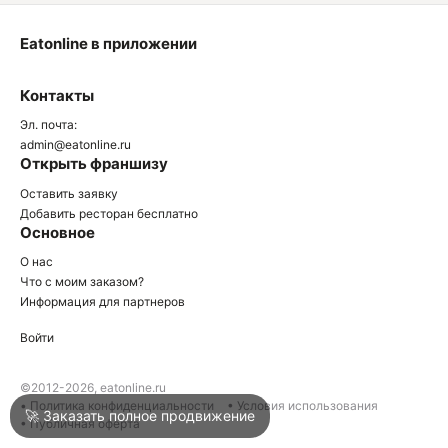
Eatonline в приложении
О
Контакты
О
Эл. почта:
admin@eatonline.ru
Открыть франшизу
Оставить заявку
Добавить ресторан бесплатно
Основное
Войти
О нас
Что с моим заказом?
Информация для партнеров
Город
Армавир
Войти
Написать в техподдержку
©2012-2026, eatonline.ru
• Политика конфиденциальности
• Условия использования
🚀 Заказать полное продвижение
• Публичная оферта