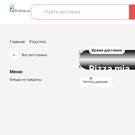
Главная
Pizza mia
Время доставки:
Все рестораны
ресторан быстрого пита
Pizza mia
Меню
Нет оценок
Блюда не найдены.
Читать дальше
Отзывов нет