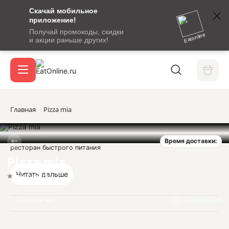
Скачай мобильное
номер
приложение!
SMS-
Получай промокоды, скидки
сообщение
Eatonline
и акции раньше других!
с
Акции
кодом
подтверждения
О сервисе
Главная
Pizza mia
Время доставки:
Откры
ресторан быстрого питания
Вход / регистрация
Pizza mia
Читать дальше
Нет оценок
Отзывов нет
Информация