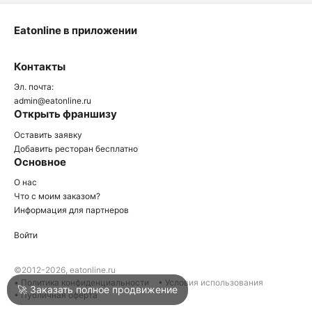
Eatonline в приложении
О
Контакты
О
Эл. почта:
admin@eatonline.ru
Открыть франшизу
Оставить заявку
Добавить ресторан бесплатно
Основное
Войти
О нас
Что с моим заказом?
Информация для партнеров
Город
Армавир
Войти
Написать в техподдержку
©2012-2026, eatonline.ru
• Политика конфиденциальности
• Условия использования
🚀 Заказать полное продвижение
• Публичная оферта