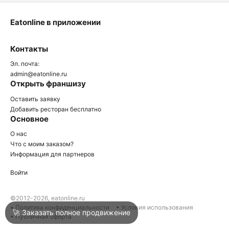
Eatonline в приложении
О
Контакты
О
Эл. почта:
admin@eatonline.ru
Открыть франшизу
Оставить заявку
Добавить ресторан бесплатно
Основное
Войти
О нас
Что с моим заказом?
Информация для партнеров
Город
Армавир
Войти
Написать в техподдержку
©2012-2026, eatonline.ru
• Политика конфиденциальности
• Условия использования
🚀 Заказать полное продвижение
• Публичная оферта