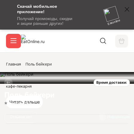
Скачай мобильное
номер
приложение!
SMS-
Получай промокоды, скидки
сообщение
Eatonline
и акции раньше других!
с
Акции
кодом
подтверждения
О сервисе
Главная
Поль бейкери
Время доставки:
Откры
кафе-пекарня
Вход / регистрация
Поль бейкери
Читать дальше
Нет оценок
Отзывов нет
Информация