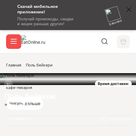
Скачай мобильное
номер
приложение!
SMS-
Получай промокоды, скидки
сообщение
Eatonline
и акции раньше других!
с
Акции
кодом
подтверждения
О сервисе
Главная
Поль бейкери
Время доставки:
Откры
кафе-пекарня
Вход / регистрация
Поль бейкери
Читать дальше
Нет оценок
Отзывов нет
Информация