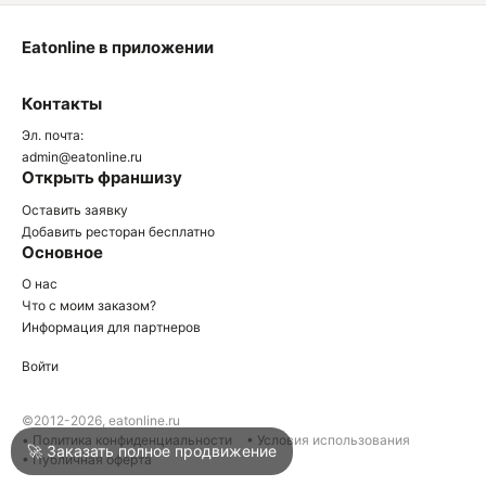
Eatonline в приложении
О
Контакты
О
Эл. почта:
admin@eatonline.ru
Открыть франшизу
Оставить заявку
Добавить ресторан бесплатно
Основное
Войти
О нас
Что с моим заказом?
Информация для партнеров
Город
Армавир
Войти
Написать в техподдержку
©2012-2026, eatonline.ru
• Политика конфиденциальности
• Условия использования
🚀 Заказать полное продвижение
• Публичная оферта