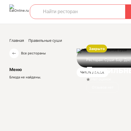
Главная
Правильные суши
Закрыто
Все рестораны
Ресторан-Суши-Бар-Дос
Правильн
Меню
Читать дальше
Блюда не найдены.
Нет оценок
Отзывов нет