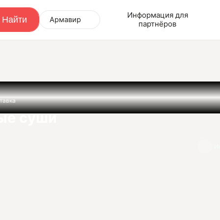
Информация для
Армавир
партнёров
тавка
ые суши
И