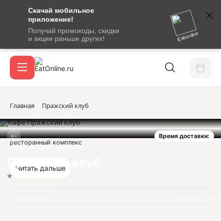
Скачай мобильное
номер
приложение!
SMS-
Получай промокоды, скидки
сообщение
Eatonline
и акции раньше других!
с
Акции
кодом
подтверждения
О сервисе
Главная
Пражский клуб
Время доставки:
Откры
ресторанный комплекс
Вход / регистрация
Кафе-Ресторан-Доставка
Пражский клуб
Читать дальше
Нет оценок
Отзывов нет
Информация