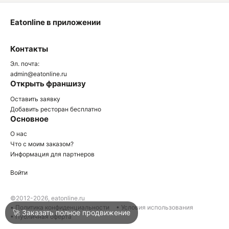
Eatonline в приложении
О
Контакты
О
Эл. почта:
admin@eatonline.ru
Открыть франшизу
Оставить заявку
Добавить ресторан бесплатно
Основное
Войти
О нас
Что с моим заказом?
Информация для партнеров
Город
Армавир
Войти
Написать в техподдержку
©2012-2026, eatonline.ru
• Политика конфиденциальности
• Условия использования
🚀 Заказать полное продвижение
• Публичная оферта