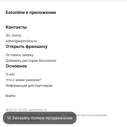
Eatonline в приложении
О
Контакты
О
Эл. почта:
admin@eatonline.ru
Открыть франшизу
Оставить заявку
Добавить ресторан бесплатно
Основное
Войти
О нас
Что с моим заказом?
Информация для партнеров
Город
Армавир
Войти
Написать в техподдержку
©2012-2026, eatonline.ru
• Политика конфиденциальности
• Условия использования
🚀 Заказать полное продвижение
• Публичная оферта