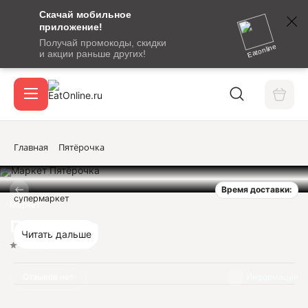
Скачай мобильное
номер
приложение!
SMS-
Получай промокоды, скидки
сообщение
Eatonline
и акции раньше других!
с
Акции
кодом
подтверждения
О сервисе
Главная
Пятёрочка
Время доставки:
Откры
супермаркет
Вход / регистрация
Маркет
Пятёрочка
Читать дальше
Нет оценок
Отзывов нет
Информация