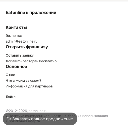
Eatonline в приложении
О
Контакты
О
Эл. почта:
admin@eatonline.ru
Открыть франшизу
Оставить заявку
Добавить ресторан бесплатно
Основное
Войти
О нас
Что с моим заказом?
Информация для партнеров
Город
Армавир
Войти
Написать в техподдержку
©2012-2026, eatonline.ru
• Политика конфиденциальности
• Условия использования
🚀 Заказать полное продвижение
• Публичная оферта