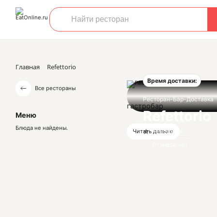
Главная
Refettorio
Время доставки:
Все рестораны
Ресторан-Бар-Доставка
гастробар
Refettorio
Меню
Блюда не найдены.
Нет оценок
Читать дальше
Отзывов нет