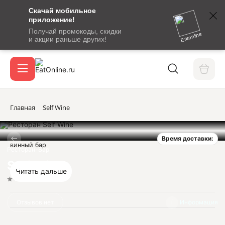
Скачай мобильное
номер
приложение!
SMS-
Получай промокоды, скидки
сообщение
Eatonline
и акции раньше других!
с
Акции
кодом
подтверждения
О сервисе
Главная
Self Wine
Время доставки:
Откры
винный бар
Вход / регистрация
Ресторан-Бар
Self Wine
Читать дальше
Нет оценок
Отзывов нет
Информация