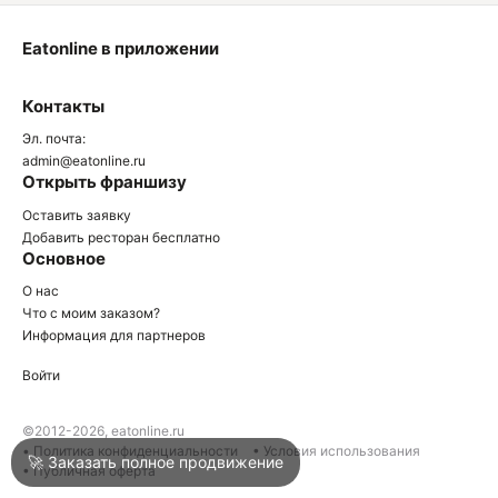
Eatonline в приложении
О
Контакты
О
Эл. почта:
admin@eatonline.ru
Открыть франшизу
Оставить заявку
Добавить ресторан бесплатно
Основное
Войти
О нас
Что с моим заказом?
Информация для партнеров
Город
Армавир
Войти
Написать в техподдержку
©2012-2026, eatonline.ru
• Политика конфиденциальности
• Условия использования
🚀 Заказать полное продвижение
• Публичная оферта