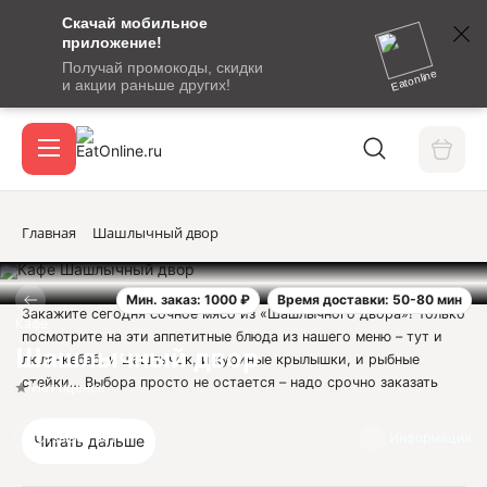
Скачай мобильное
номер
приложение!
SMS-
Получай промокоды, скидки
сообщение
Eatonline
и акции раньше других!
с
Акции
кодом
подтверждения
О сервисе
Главная
Шашлычный двор
Мин. заказ: 1000 ₽
Время доставки: 50-80 мин
Откры
Закажите сегодня сочное мясо из «Шашлычного двора»! Только
Вход / регистрация
Кафе
посмотрите на эти аппетитные блюда из нашего меню – тут и
Шашлычный двор
люля-кебаб, и шашлычок, и куриные крылышки, и рыбные
стейки… Выбора просто не остается – надо срочно заказать
Нет оценок
доставку из кафе «Шашлычный двор» в Новороссийске!
В наши дни тратить время на приготовление еды –
Отзывов нет
Информация
Читать дальше
непозволительная роскошь, поэтому жителей Новороссийска
всегда готово выручить кафе «Шашлычный двор». Теперь